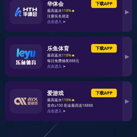
终荣耀。通过这些层次的分析，我们可以更加全面地理
解为何一些草根球员能够最终站上世界杯最佳球员的巅
峰。
1、从平凡到伟大的起点
世界杯最佳球员的荣耀之路，往往始于一个并不显眼的
起点。许多顶级球员的成长故事都透露出一个共通的特
点——他们大多出身于足球环境较为薄弱的地区或家
庭。初期的训练资源匮乏，机会有限，甚至连最基本的
设施也无法得到保证。这些球员通常是在贫困与困境中
孕育出对足球的强烈热爱与决心。例如，梅西在阿根廷
的贫民窟长大，虽然面临着身高和健康上的挑战，但他
从未放弃过自己的梦想。正是这种不屈的精神，帮助他
们在艰难的环境中坚持下来，并突破了成长的局限。
球员们最初的成长往往是非常艰苦的，他们可能从小就
在社区球场上与同伴们踢球，没有正规的训练，甚至没