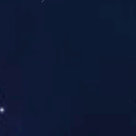
有高端的球鞋与装备。但是，他们凭借着天赋与对足球
的热爱，往往能够在比赛中脱颖而出，逐渐获得一些小
的机会。比如，像C罗这样的球员，虽然成长过程中没有
豪华的资源支持，但凭借着自己的努力与决心，他的每
一步都走得格外坚定。
然而，这个阶段也充满了挑战，很多球员在面对外界的
质疑和困境时，都会出现动摇。有些球员甚至在青年时
期面临被放弃的风险。但正是这些困难让他们的性格更
加坚韧，逐渐形成了他们独特的竞技精神。最终，通过
一次次的努力和突破，他们走向了更大的舞台，逐渐证
明了自己从草根到巨星的蜕变。
2、面对压力的坚韧与智慧
世界杯作为全球最盛大的足球赛事之一，给球员带来的
压力无疑是巨大的。最佳球员之所以能够脱颖而出，除