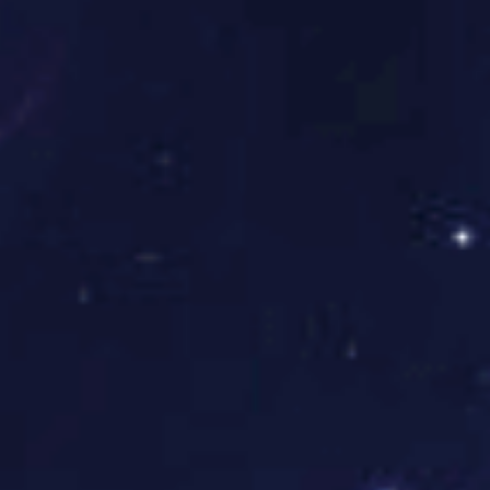
这种心理素质和对比赛的精准判断，是许多球员难以具
备的，也是最佳球员能够在赛场上发挥出色的重要原
因。
3、战术、技巧与心态的磨
砺
在世界杯赛场上，球员不仅需要过硬的身体素质，还必
须具备极高的战术理解和个人技巧。最佳球员之所以能
够获得这个殊荣，往往是因为他们在场上展现出了无与
伦比的个人能力以及对战术的深刻理解。他们能够在复
杂多变的比赛中，迅速适应局势，并做出最精准的判
断。
例如，内马尔的突破能力和技术细腻度让他成为了巴西
队的核心球员之一。他的运球技巧、假动作和速度使得
他能够轻松突破对手的防线。而像法国队的姆巴佩，他
的速度和冲击力让他在边路成为了一个难以防范的威