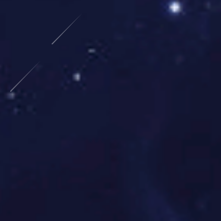
胁。这些球员通过对技术的不断打磨，使得他们在比赛
中往往能够占据主动。
除了个人技巧，最佳球员还需要具备极强的战术执行力
和团队意识。在世界杯这样的国际大赛中，球队的整体
战术至关重要，而顶级球员往往能够在战术体系中发挥
出最大的作用。例如，
mksport体育网站
德国的托马斯·
穆勒在比赛中的跑位非常出色，他能迅速找到空档并利
用这一空间进行进攻，极大地提高了德国队的进攻效
率。这种高度的战术意识和配合能力，是许多球员追求
的目标。
4、走向巅峰的荣耀与挑战
获得世界杯最佳球员这一殊荣，不仅仅是对球员个人技