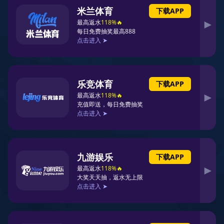
以体育教育为核心的全
面素质培养模式探讨与
实践路径分析
2025-12-18
文章摘要：本文围绕以体育教育为核心的全面素质培养
模式展开探讨与实践路径分析，分为四个方面：体育教
育与学生发展、体育教育与学校管理、体育教育与家庭
教育、体育教育与社会影响。通过深入探讨每个方面，
并结合实践路径分析，探索如何促进全面素质教育的实
现。
1、体育教育与学生发展