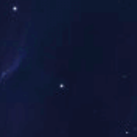
全面素质培养体系，需要有一套科学有效的管理模式。
首先，学校需要建立完善的体育设施，为学生提供良好
的锻炼场所。其次，学校应该注重体育教师队伍的专业
化建设，提高教师的教学水平和指导能力。
此外，学校管理者还应注重体育教育的课程设置和质量
监控，确保体育教育的落地可行。同时，学校管理层还
应该与家长和社会形成合力，共同促进学生的全面发
展。
综上所述，体育教育与学校管理紧密相连，学校管理者
需要从多个方面入手，全面推进体育教育的发展，为学
生提供更优质的教学环境和发展机会。
3、体育教育与家庭教育
家庭是学生成长的重要环境，体育教育与家庭教育之间
存在紧密联系。家长应该重视孩子的体育健康，积极参