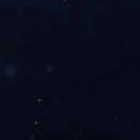
推荐文章
与赵敏畅谈篮球生涯的点滴与梦想分享
2026-08-07
不吃牌的足球明星究竟是谁他在绿茵场上的传奇
故事揭秘
2026-08-07
联系方式
地址:
北京市朝阳区东坝乡东晓景产业园205号A区一层2557
电话:
15625118963
邮箱:
pitched@yahoo.com