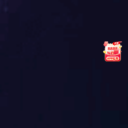
加入
3377体育官网
热门资讯