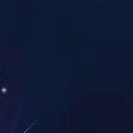
比赛前平复情绪，通过想象理想的比赛场景来调动积极
的情绪和状态。
最后，比赛后，运动员应避免过度沉浸于负面情绪中。
通过与教练和队友的交流，回顾比赛过程中的优点和不
足，运动员能够更好地进行情绪释放，找到前进的动
力，而不是让失落感影响到下一次的比赛。
2、注意力集中：如何在高
速游泳中保持专注
自由泳比赛的特点是高速度、高强度，运动员需要在短
时间内发挥出最佳水平。在这样激烈的比赛中，如何保
持注意力的高度集中，避免分心或被外界干扰，是提高
成绩的关键。
首先，运动员可以通过设定短期目标来帮助集中注意