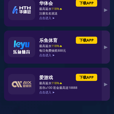
1、情绪管理：如何应对比赛
前后的情绪波动
在自由泳比赛中，情绪的波动是不可避免的。比赛前，
运动员常常会感受到紧张、焦虑等负面情绪，而比赛后
的情绪则可能因成绩未达预期而产生沮丧或失落。如何
管理这些情绪，成为影响比赛表现的一个关键因素。
首先，情绪管理的基础是情绪认知。运动员需要意识到
自己的情绪波动，学会接纳这些情绪，而不是压抑它
们。通过自我反思，运动员可以明白哪些情绪影响了自
己的状态，哪些是短暂的生理反应，哪些则是对比赛压
力的自然反应。
其次，运动员可以通过深呼吸、冥想等放松技巧来调节
情绪。比赛前，深呼吸可以帮助降低心率，缓解焦虑，
帮助运动员进入比赛状态。冥想或视觉化训练也能够在